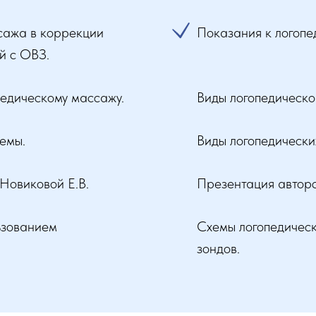
сажа в коррекции
Показания к логопе
й с ОВЗ.
педическому массажу.
Виды логопедическо
емы.
Виды логопедически
Новиковой Е.В.
Презентация авторс
ьзованием
Схемы логопедичес
зондов.