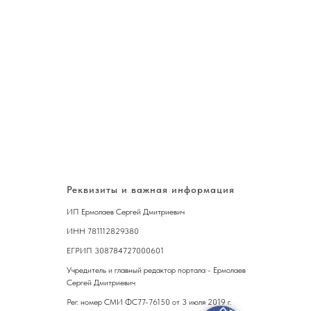
Реквизиты и важная информация
ИП Ермолаев Сергей Дмитриевич
ИНН 781112829380
ЕГРИП 308784727000601
Учредитель и главный редактор портала - Ермолаев
Сергей Дмитриевич
Рег. номер СМИ ФС77-76150 от 3 июля 2019 г.