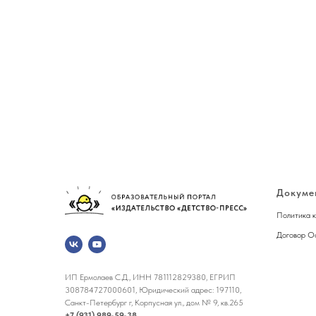
Докуме
Политика 
Договор О
ИП Ермолаев С.Д., ИНН 781112829380, ЕГРИП
308784727000601, Юридический адрес: 197110,
Санкт-Петербург г, Корпусная ул., дом № 9, кв.265
+7 (931) 989-59-38