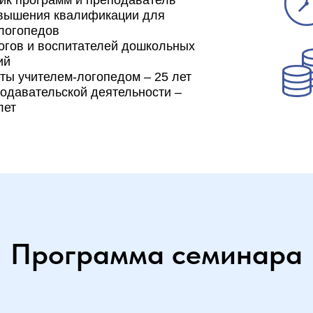
ик программ и преподаватель
овышения квалификации для
логопедов
огов и воспитателей дошкольных
ий
ты учителем-логопедом – 25 лет
одавательской деятельности –
лет
Программа семинара