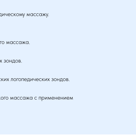
дическому массажу.
го массажа.
х зондов.
ких логопедических зондов.
кого массажа с применением