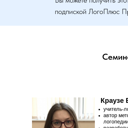
подпиской ЛогоПлюс П
Семин
Краузе 
учитель-л
автор мет
логопедии