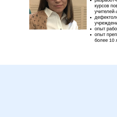
разработч
курсов п
учителей-
дефектол
учрежден
опыт рабо
опыт преп
более 10 