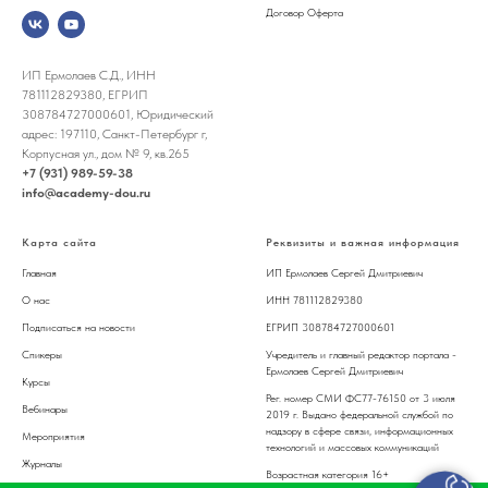
Договор Оферта
ИП Ермолаев С.Д., ИНН
781112829380, ЕГРИП
308784727000601, Юридический
адрес: 197110, Санкт-Петербург г,
Корпусная ул., дом № 9, кв.265
+7 (931) 989-59-38
info@academy-dou.ru
Карта сайта
Реквизиты и важная информация
Главная
ИП Ермолаев Сергей Дмитриевич
О нас
ИНН 781112829380
Подписаться на новости
ЕГРИП 308784727000601
Спикер
ы
Учредитель и главный редактор портала -
Ермолаев Сергей Дмитриевич
Курсы
Рег. номер СМИ ФС77-76150 от 3 июля
Вебинары
2019 г. Выдано федеральной службой по
надзору в сфере связи, информационных
Мероприятия
технологий и массовых коммуникаций
Журналы
Возрастная категория 16+