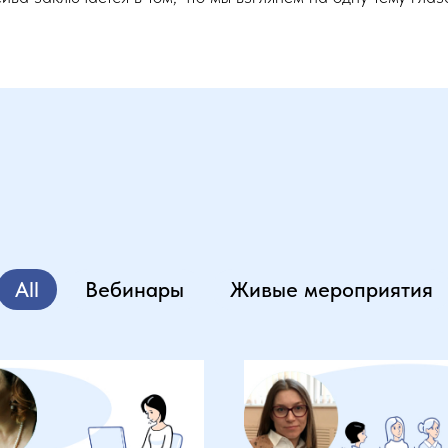
All
Вебинары
Живые мероприятия