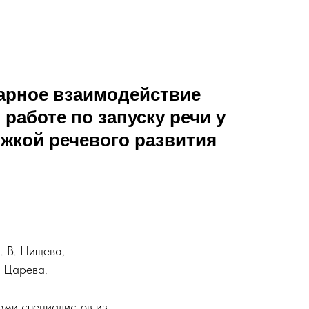
рное взаимодействие
 работе по запуску речи у
ржкой речевого развития
. В. Нищева,
. Царева.
зами специалистов из