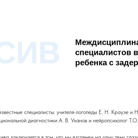
СИВ
Междисциплина
специалистов в
ребенка с заде
звестные специалисты: учителя-логопеды Е. Н. Краузе и Н
циональной диагностики А. В. Уханов и нейропсихолог Т.О
ива заключается в том, что мы взглянем на одну тему гла