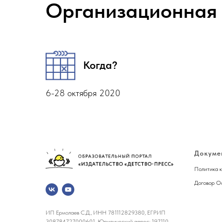
Организационная
Когда?
6-28 октября 2020
Докуме
Политика 
Договор О
ИП Ермолаев С.Д., ИНН 781112829380, ЕГРИП
308784727000601, Юридический адрес: 197110,