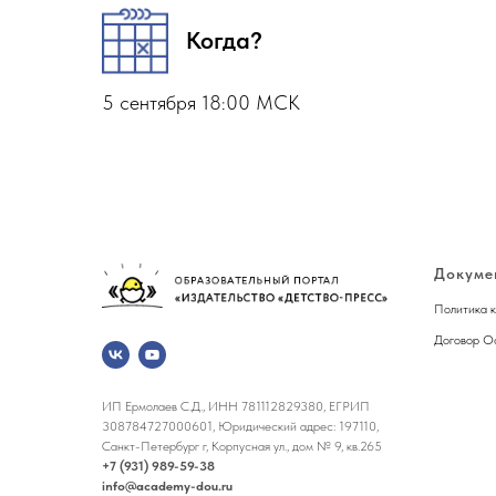
Когда?
5 сентября 18:00 МСК
Докуме
Политика 
Договор О
ИП Ермолаев С.Д., ИНН 781112829380, ЕГРИП
308784727000601, Юридический адрес: 197110,
Санкт-Петербург г, Корпусная ул., дом № 9, кв.265
+7 (931) 989-59-38
info@academy-dou.ru