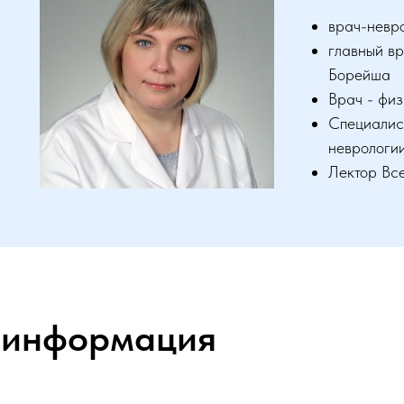
врач-невр
главный вр
Борейша
Врач - физ
Специалист
неврологии
Лектор Все
 информация