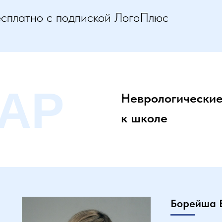
есплатно с подпиской ЛогоПлюс
АР
Неврологические
к школе
Борейша 