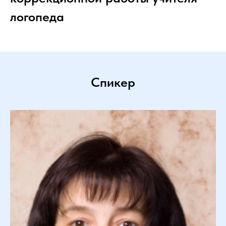
логопеда
Спикер