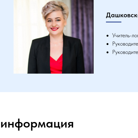
Дашковск
Учитель-л
Руководит
Руководите
 информация