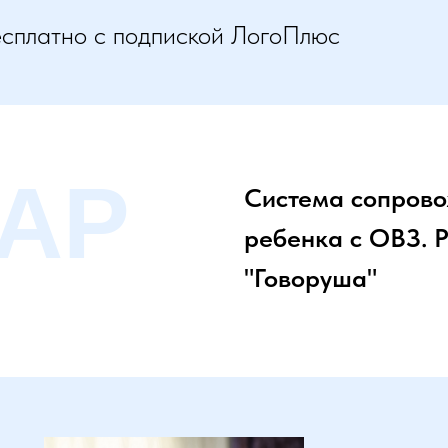
есплатно с подпиской ЛогоПлюс
АР
Система сопров
ребенка с ОВЗ. 
"Говоруша"