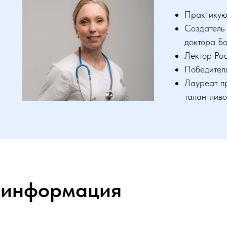
Практикующ
Создатель 
доктора Б
Лектор Ро
Победител
Лауреат п
талантлив
 информация