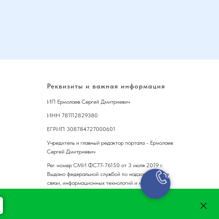
Реквизиты и важная информация
ИП Ермолаев Сергей Дмитриевич
ИНН 781112829380
ЕГРИП 308784727000601
Учредитель и главный редактор портала - Ермолаев
Сергей Дмитриевич
Рег. номер СМИ ФС77-76150 от 3 июля 2019 г.
Выдано федеральной службой по надзору в сфере
связи, информационных технологий и массовых
коммуникаций
Возрастная категория 16+