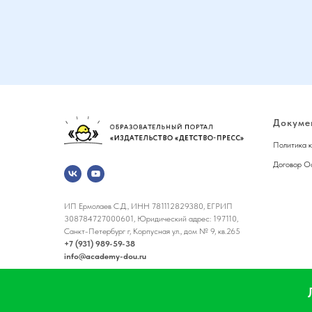
Докуме
Политика 
Договор О
ИП Ермолаев С.Д., ИНН 781112829380, ЕГРИП
308784727000601, Юридический адрес: 197110,
Санкт-Петербург г, Корпусная ул., дом № 9, кв.265
+7 (931) 989-59-38
info@academy-dou.ru