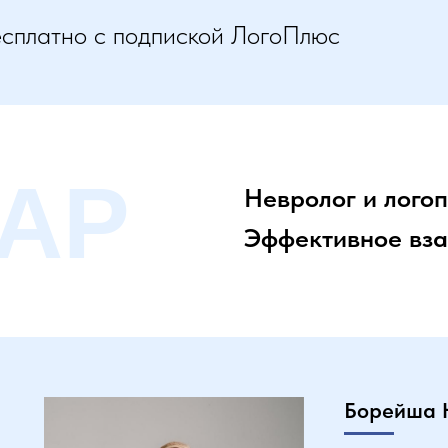
есплатно с подпиской ЛогоПлюс
АР
Невролог и логоп
Эффективное вз
Борейша 