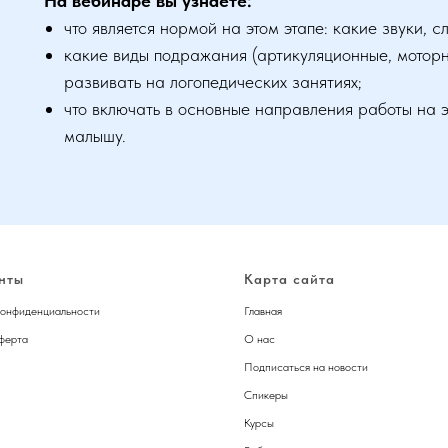
На вебинаре вы узнаете:
что является нормой на этом этапе: какие звуки, 
какие виды подражания (артикуляционные, моторн
развивать на логопедических занятиях;
что включать в основные направления работы на 
малышу.
нты
Карта сайта
конфиденциальности
Главная
ферта
О нас
Подписаться на новости
Спикер
ы
Курсы