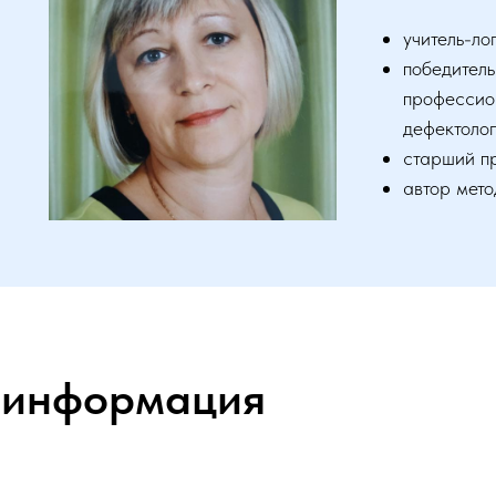
учитель-л
победитель
профессио
дефектоло
старший п
автор мето
 информация