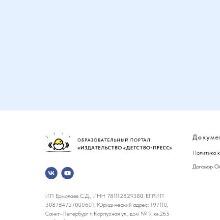
Докуме
Политика 
Договор О
ИП Ермолаев С.Д., ИНН 781112829380, ЕГРИП
308784727000601, Юридический адрес: 197110,
Санкт-Петербург г, Корпусная ул., дом № 9, кв.265