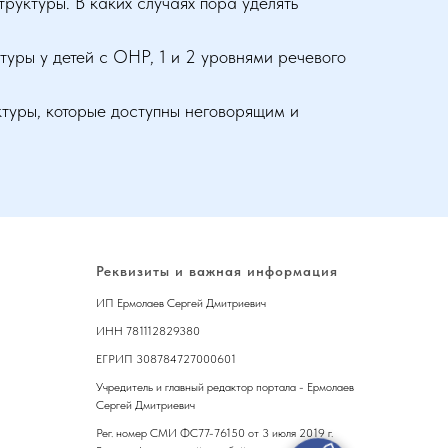
труктуры. В каких случаях пора уделять
уры у детей с ОНР, 1 и 2 уровнями речевого
ктуры, которые доступны неговорящим и
Реквизиты и важная информация
ИП Ермолаев Сергей Дмитриевич
ИНН 781112829380
ЕГРИП 308784727000601
Учредитель и главный редактор портала - Ермолаев
Сергей Дмитриевич
Рег. номер СМИ ФС77-76150 от 3 июля 2019 г.