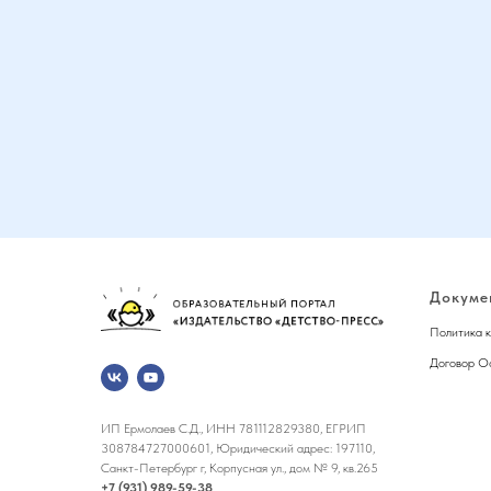
Докуме
Политика 
Договор О
ИП Ермолаев С.Д., ИНН 781112829380, ЕГРИП
308784727000601, Юридический адрес: 197110,
Санкт-Петербург г, Корпусная ул., дом № 9, кв.265
+7 (931) 989-59-38