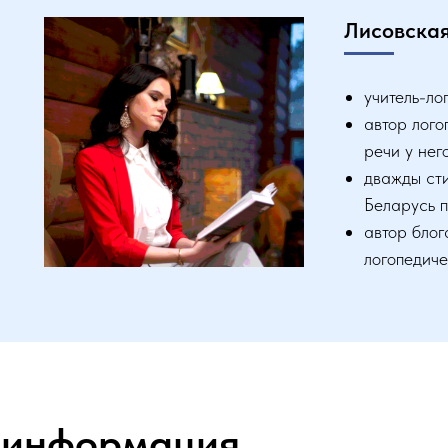
Лисовска
учитель-ло
автор лого
речи у нег
дважды ст
Беларусь 
автор блог
логопедиче
 информация