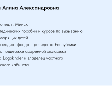
я Алина Александровна
гопед, г. Минск
педических пособий и курсов по вызыванию
оворящих детей
ипендиат фонда Президента Республики
по поддержке одаренной молодежи
а Logokinder и владелец частного
ского кабинета