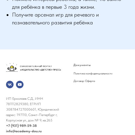
для ребёнка в первые 3 года жизни.
Получите арсенал игр для речевого и
познавательного развития ребёнка
Документы
Политика конфиденциальности
Договор Оферта
ИП Ермолаев С.Д., ИНН
781112829380, ЕГРИП
308784727000601, Юридический
адрес: 197110, Санкт-Петербург г,
Корпусная ул., дом № 9, кв.265
+7 (931) 989-59-38
info@academy-dou.ru