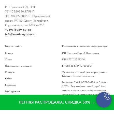
ИП Ермолаев С.Д., ИНН
781112829380, ЕГРИП
308784727000601, Юридический
адрес: 197110, Санкт-Петербург г,
Корпусная ул., дом № 9, кв.265
+7 (931) 989-59-38
info@academy-dou.ru
Карта сайта
Реквизиты и важная информация
Главная
ИП Ермолаев Сергей Дмитриевич
О нас
ИНН 781112829380
Подписаться на новости
ЕГРИП 308784727000601
Спикер
ы
Учредитель и главный редактор портала -
Ермолаев Сергей Дмитриевич
Курсы
Рег. номер СМИ ФС77-76150 от 3 июля
Вебинары
2019 г. Выдано федеральной службой по
надзору в сфере связи, информационных
Мероприятия
технологий и массовых коммуникаций
Журналы
Возрастная категория 16+
ЛЕТНЯЯ РАСПРОДАЖА: СКИДКА 50% →
Статьи